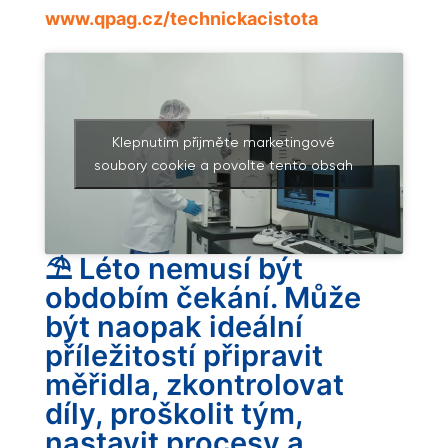
www.qpag.cz/technickacistota
Klepnutím přijměte marketingové
soubory cookie a povolte tento obsah
⛱️ Léto nemusí být
obdobím čekání. Může
být naopak ideální
příležitostí připravit
měřidla, zkontrolovat
díly, proškolit tým,
nastavit procesy a