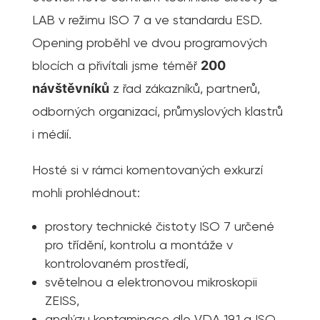
LAB v režimu ISO 7 a ve standardu ESD.
Opening proběhl ve dvou programových
blocích a přivítali jsme téměř
200
návštěvníků
z řad zákazníků, partnerů,
odborných organizací, průmyslových klastrů
i médií.
Hosté si v rámci komentovaných exkurzí
mohli prohlédnout:
prostory technické čistoty ISO 7 určené
pro třídění, kontrolu a montáže v
kontrolovaném prostředí,
světelnou a elektronovou mikroskopii
ZEISS,
analýzu kontaminace dle VDA 19.1 a ISO