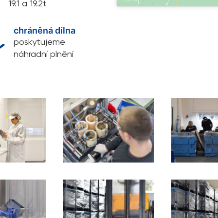
19.1 a 19.2t
chráněná dílna

poskytujeme
náhradní plnění