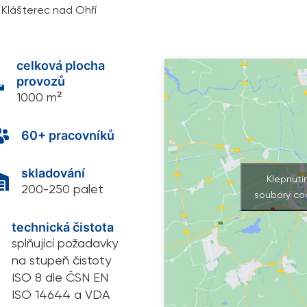
Klášterec nad Ohří
celková plocha

provozů
1000 m²

60+ pracovníků
skladování

Klepnutí
200-250 palet
soubory co
technická čistota
splňující požadavky
na stupeň čistoty
ISO 8 dle ČSN EN
ISO 14644 a VDA