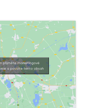
m přijměte marketingové
okie a povolte tento obsah