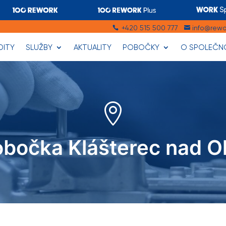
+420 515 500 777
info@rewo


DITY
SLUŽBY
AKTUALITY
POBOČKY
O SPOLEČN

bočka Klášterec nad O