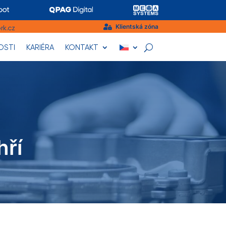
Klientská zóna
rk.cz

OSTI
KARIÉRA
KONTAKT
hří