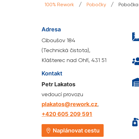
/
/
100% Rework
Pobočky
Pobočka 
Adresa
Ciboušov 184
(Technická čistota),
Klášterec nad Ohří, 431 51
Kontakt
Petr Lakatos
vedoucí provozu
plakatos@rework.cz
,
+420 605 209 591

Naplánovat cestu