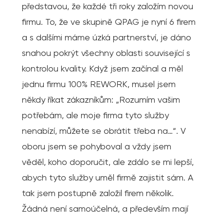
představou, že každé tři roky založím novou
firmu. To, že ve skupině QPAG je nyní 6 firem
a s dalšími máme úzká partnerství, je dáno
snahou pokrýt všechny oblasti související s
kontrolou kvality. Když jsem začínal a měl
jednu firmu 100% REWORK, musel jsem
někdy říkat zákazníkům: „Rozumím vašim
potřebám, ale moje firma tyto služby
nenabízí, můžete se obrátit třeba na…“. V
oboru jsem se pohyboval a vždy jsem
věděl, koho doporučit, ale zdálo se mi lepší,
abych tyto služby uměl firmě zajistit sám. A
tak jsem postupně založil firem několik.
Žádná není samoúčelná, a především mají