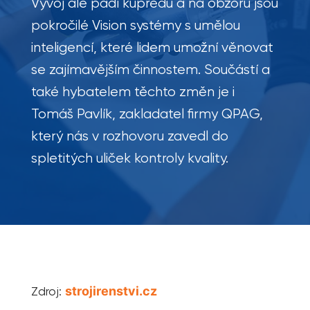
Vývoj ale pádí kupředu a na obzoru jsou
pokročilé Vision systémy s umělou
inteligencí, které lidem umožní věnovat
se zajímavějším činnostem. Součástí a
také hybatelem těchto změn je i
Tomáš Pavlík, zakladatel firmy QPAG,
který nás v rozhovoru zavedl do
spletitých uliček kontroly kvality.
Zdroj:
strojirenstvi.cz