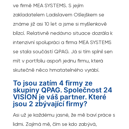
ve firmě MEA SYSTEMS. S jejím
zakladatelem Ladislavem Ošlejškem se
známe již asi 10 let a jsme si myšlenkově
blízcí. Relativně nedávno situace dozrála k
intenzivní spolupráci a firma MEA SYSTEMS
se stala součástí QPAG. Já si tím splnil sen
mít v portfoliu aspoň jednu firmu, která
skutečně něco hmatatelného vyrábí.
To jsou zatím 4 firmy ze
skupiny QPAG. Společnost 24
VISION je váš partner. Které
jsou 2 zbývající firmy?
Asi už je každému jasné, že mě baví práce s
lidmi. Zajímá mě, čím se kdo zabývá,