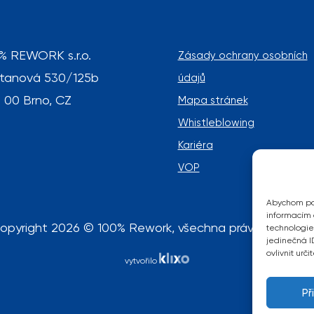
% REWORK s.r.o.
Zásady ochrany osobních
tanová 530/125b
údajů
 00 Brno, CZ
Mapa stránek
Whistleblowing
Kariéra
VOP
Abychom pos
informacím o
opyright 2026 © 100% Rework, všechna práva vyhraze
technologie
jedinečná I
ovlivnit urči
vytvořilo
Př