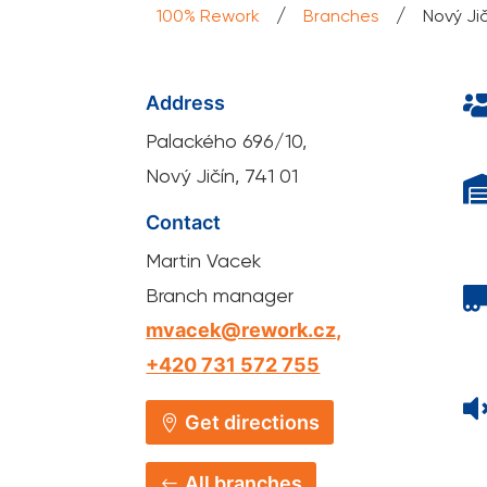
/
/
100% Rework
Branches
Nový Ji
Address
Palackého 696/10,
Nový Jičín, 741 01
Contact
Martin Vacek
Branch manager
mvacek@rework.cz,
+420 731 572 755
Get directions
All branches