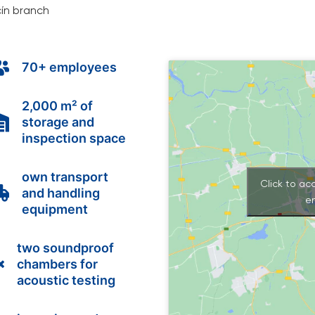
čín branch

70+ employees
2,000 m² of

storage and
inspection space
own transport
Click to ac

and handling
e
equipment
two soundproof

chambers for
acoustic testing