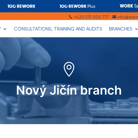
+420 515 500 777
info@rewo


Y
CONSULTATIONS, TRAINING AND AUDITS
BRANCHES

Nový Jičín branch