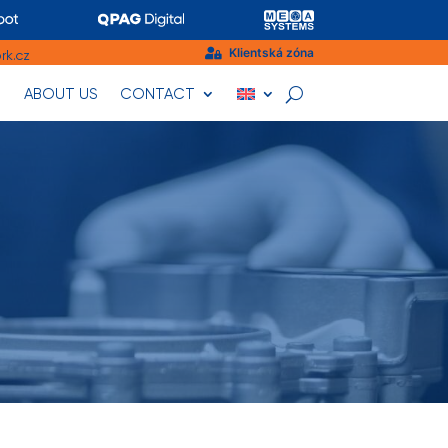
Klientská zóna
rk.cz

ABOUT US
CONTACT