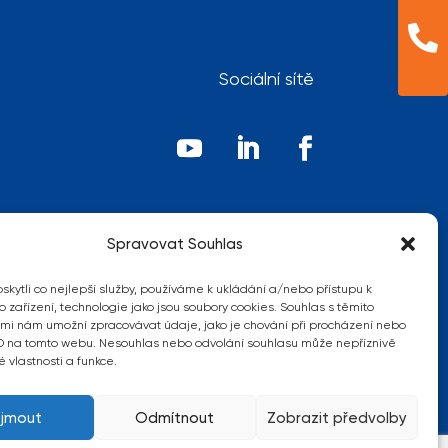

Sociální sítě
Spravovat Souhlas
kytli co nejlepší služby, používáme k ukládání a/nebo přístupu k
 zařízení, technologie jako jsou soubory cookies. Souhlas s těmito
na
mi nám umožní zpracovávat údaje, jako je chování při procházení nebo
D na tomto webu. Nesouhlas nebo odvolání souhlasu může nepříznivě
té vlastnosti a funkce.
ijmout
Odmítnout
Zobrazit předvolby